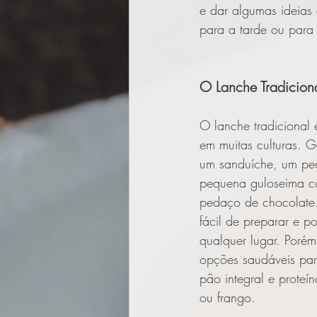
e dar algumas ideias
para a tarde ou para
O Lanche Tradicion
O lanche tradicional 
em muitas culturas. G
um sanduíche, um pe
pequena guloseima c
pedaço de chocolate.
fácil de preparar e 
qualquer lugar. Porém
opções saudáveis pa
pão integral e prote
ou frango.