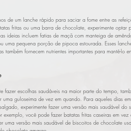
os de um lanche rápido para saciar a fome entre as refei
atas fritas ou uma barra de chocolate, experimente optar 
as ideias incluem fatias de maçã com manteiga de amêndo
u uma pequena porção de pipoca estourada. Esses lanch
s também fornecem nutrientes importantes para mantê-lo e
e
te fazer escolhas saudáveis na maior parte do tempo, ta
r uma guloseima de vez em quando. Para aqueles dias em
salgado, experimente fazer uma versão mais saudável do s
or exemplo, você pode fazer batatas fritas caseiras em vez d
er uma versão mais saudável de biscoitos de chocolate usa
s de chocolate amargo.