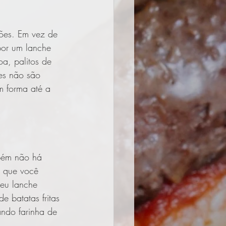
ções. Em vez de 
por um lanche 
a, palitos de 
es não são 
m forma até a 
mbém não há 
 que você 
eu lanche 
e batatas fritas 
ndo farinha de 