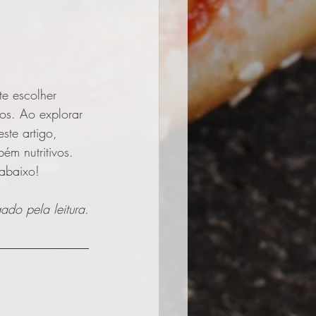
e escolher 
os. Ao explorar 
ste artigo, 
m nutritivos. 
 abaixo!
ado pela leitura.