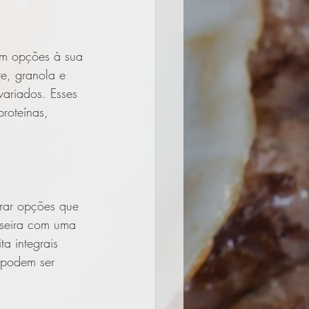
am opções à sua 
e, granola e 
ariados. Esses 
roteínas, 
rar opções que 
aseira com uma 
a integrais 
 podem ser 