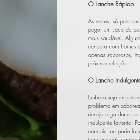
O Lanche Rápido
Às vezes, só precisam
pegar um saco de bat
mais saudável. Algum
cenoura com homus o
apenas saborosos, ma
próxima refeição.
O Lanche Indulgent
Embora seja importan
problema em saborea
deseja algo doce ou 
indulgente favorito. P
normais, ou pode faz
trigo integral e gota