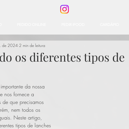
O
PEDIDO ONLINE
PEDIR IFOOD
CARDÁPIO
v. de 2024
2 min de leitura
o os diferentes tipos de
 importante da nossa 
le nos fornece a 
es de que precisamos 
orém, nem todos os 
guais. Neste artigo, 
erentes tipos de lanches 