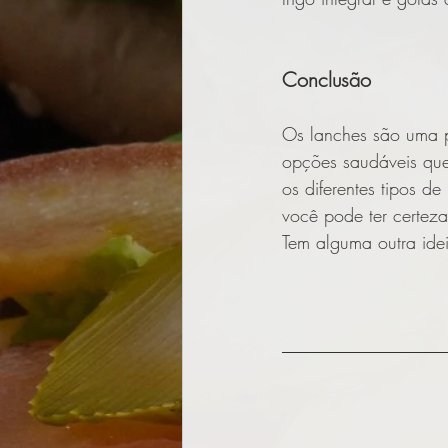
Conclusão
Os lanches são uma pa
opções saudáveis que
os diferentes tipos d
você pode ter certeza
Tem alguma outra ide