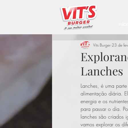
INÍCI
Vits Burger
23 de fe
Explorand
Lanches
Lanches, é uma parte
alimentação diária. E
energia e os nutrient
para passar o dia. P
lanches são criados i
vamos explorar os dif