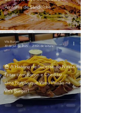
Amantes de Sanduíche
Vits Burger
30 de jul. de 2025
2 min de leitura
🍟 A História de Sucesso da Nossa
Fritas com Bacon e Cheddar —
Uma Porção que Virou Paixão na
Vit’s Burger!