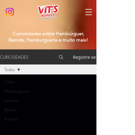
Curiosidades sobre Hambúrguer,
Beirute, Hamburgueria e muito mais!
CURIOSIDADES
Registre-se
Todos
Todos
Hamburgueria
Lanches
Beirute
Porções