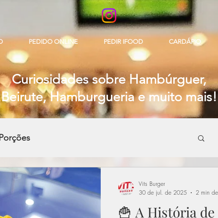
O
PEDIDO ONLINE
PEDIR IFOOD
CARDÁPIO
Curiosidades sobre Hambúrguer,
Beirute, Hamburgueria e muito mais!
Porções
Vits Burger
30 de jul. de 2025
2 min de 
🍟 A História d